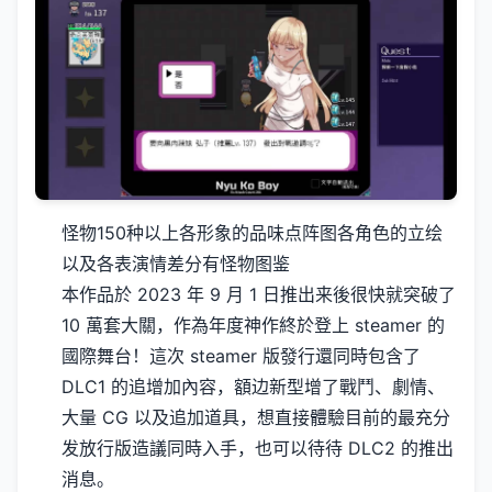
怪物150种以上
各形象的品味点阵图
各角色的立绘
以及各表演情差分
有怪物图鉴
本作品於 2023 年 9 月 1 日推出来後很快就突破了
10 萬套大關，作為年度神作終於登上 steamer 的
國際舞台！這次 steamer 版發行還同時包含了
DLC1 的追增加內容，額边新型增了戰鬥、劇情、
大量 CG 以及追加道具，想直接體驗目前的最充分
发放行版造議同時入手，也可以待待 DLC2 的推出
消息。