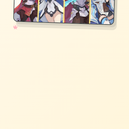
✧
♡
★
♥