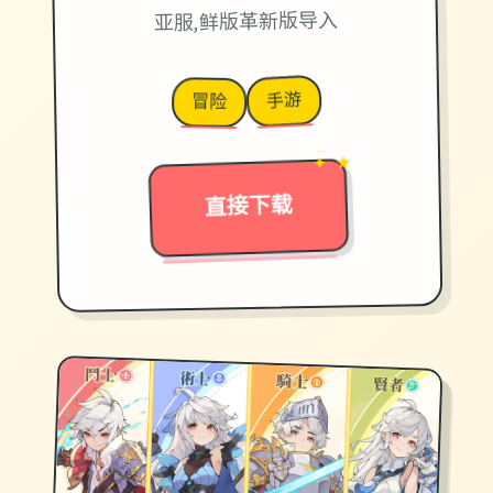
亚服,鲜版革新版导入
手游
冒险
→
✦ ★
直接下载