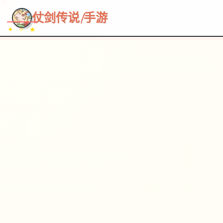
~~~
★
♡
✦
✧
♥
~
→
↗
仗剑传说|手游
✦ ✧ ★