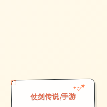
★
♡
✦
仗剑传说|手游