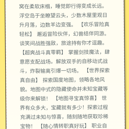
窝在柔软床榻，睡觉即行得变成长远。
浮空岛于坐瞭望云头，少数木屋里观日
升月落，边数羊边变强。 【欢乐冒险真
轻松】 邂逅冒险伙伴，幻兽结伴同游。
谈笑间战胜强敌，旅途持有你才逗趣。
【超爽战斗真零羁】 掌握剑技魔法，肆
意愿支配战场。解放双手的自移动式战
斗，炸裂输离引爆一切场。 【世界探索
真自由】 探索国度地图，领略各地风
貌。地图中式的隐藏使命并未知宝藏等
级你来解锁！ 【地图寻宝真惊喜】 世
界有众多大，宝藏就有多少！探索过程
充满过未知与惊喜，随刻随地获取珍稀
宝物！ 【随心情转职真好玩】 职业自