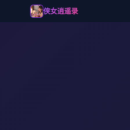
侠女逍遥录