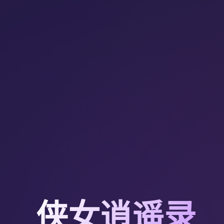
侠女逍遥录