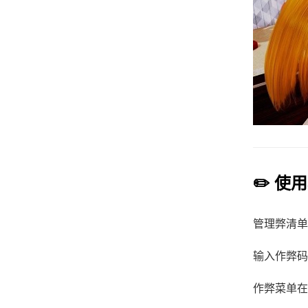
✏️ 使
管理弊清单：
输入作弊码
作弊菜单在