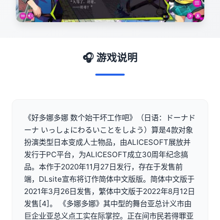
🎧 游戏说明
《好多娜多娜 数个始干坏工作吧》（日语：ドーナド
ーナ いっしょにわるいことをしよう）算是4款对象
扮演类型日本变成人士物品，由ALICESOFT展放并
发行于PC平台，为ALICESOFT成立30周年纪念搞
品。本作于2020年11月27日发行，存在于发售前
端，DLsite宣布将订作简体中文版版。简体中文版于
2021年3月26日发售，繁体中文版于2022年8月12日
发售[4]。 《多娜多娜》其中型的舞台亚总计义市由
巨企业亚总义点工实在际掌控。正在间市民若得罪亚