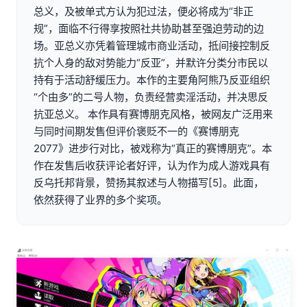
总义，及被单式方认为犯过法，便必将成为“非正
规”，面临不行得享按照社共协助甚至强迫劳动的边
场。亚总义亦凭着管理城市商业活动，抵间接控制反
抗个人身的敌对势能力“反亚”，并默许分类分市民以
持有于活动舒缓压力。本作的主要角阿熊乃反亚组织
“个由多”的二号人物，负责经营卖淫活动，并决思反
抗亚总义。 本作具有赛博朋克风格，被网友广泛用来
与同时间期发售但评价褒贬不一的《赛博朋克
2077》进步行对比，被戏称为“真正的赛博朋克”。本
作在发售后收获评论者好评，认为作为成人游戏具有
反乌托邦背景，赞扬其叙述与人物描写[5]。此面，
依然获得了业界的多个奖项。