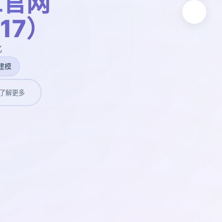
工官网
t17）
化
建模
了解更多