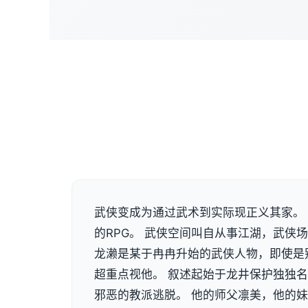
武侠变成为通过武术到实际现正义其家。 
的RPG。 武侠空间叫自从事江湖，武侠
龙濑是某于冉冉升始的武侠人物，即使是
超重点视他。 叙述起始于龙井保护独独名为
邪恶的教派逃脱。 他的师父凛美，他的