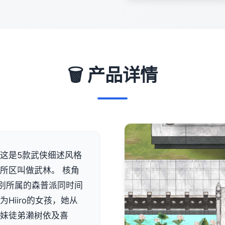
🗑️ 产品详情
这是5款武侠细述风格
场所区叫做武林。 核角
别所属的森普派同时间
Hiiro的女孩，她从
妹妹徒弟濑树依及喜