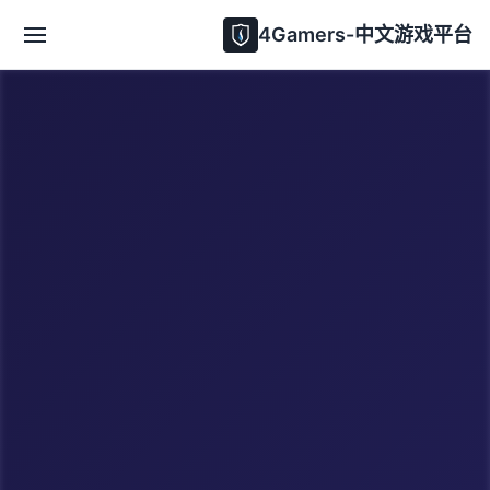
4Gamers-中文游戏平台