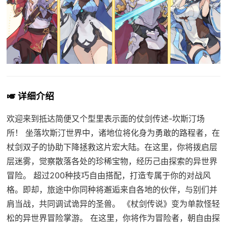
🎺 详细介绍
欢迎来到抵达简便又个型里表示面的仗剑传述-坎斯汀场
所！ 坐落坎斯汀世界中，诸地位将化身为勇敢的路程者，在
杖剑双子的协助下降拯救这片宏大陆。在这里，你将拨启层
层迷雾，觉察散落各处的珍稀宝物，经历己由探索的异世界
冒险。 超过200种技巧自由搭配，打造专属于你的对战风
格。即却，旅途中你同种将邂逅来自各地的伙伴，与别们并
肩当战，共同调试诡异的圣兽。 《杖剑传说》变为单款怪轻
松的异世界冒险掌游。 在这里，你将作为冒险者，朝自由探