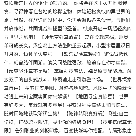
索坎斯汀世界的逐个10项角落。 你将会在这里拨开地图迷
雾，寻得掉落在各地的珍稀宝物，体验轻松爽快的异世界的
旅。当然，在旅途的过程中，你再会邂逅各色伙伴，与他们
并肩作战，共同挑战神秘型的圣兽。 快来开启一场超轻爽的
异世界之旅吧！ 【睡觉变强真放置】 窝在柔软床榻，睡觉
单可成长久。浮空岛上方法坐瞭望云起源，小型木屋里观日
升月落，边数羊边变强。 【欢乐冒险真轻松】 邂逅冒险伙
伴，幻兽结伴同游。谈笑间战胜强敌，旅途存在你才幽默。
【超爽战斗真不是羁】 掌握剑技魔法，肆意愿支配战场。解
放双手的自步式战斗，炸裂输走出引爆整个场。 【世界探索
真自由】 探索国度地图，领略各地风貌。地图中式的隐藏活
动进上未知宝藏等同你来解锁！ 【地图寻宝真惊喜】 世界
有好多大，宝藏就有多零星！探索过程充满终未知与惊喜，
随时间随地获取珍稀宝物！ 【随神转职真好玩】 职业自由
切换，打破职业限订，减少你的练级负担！ 【技能搭配真无
限】 告别职业的刻板印象，百变技能等你搭配。专属形象由