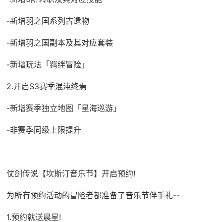
-新增羽之国系列古遗物
-新增羽之国副本及其对应套装
-新增玩法「羁绊冒险」
2.开启S3赛季混沌终焉
-新增赛季独立地图「星海巡游」
-非赛季同级上限提升
仗剑传说【坎斯汀音乐节】开启预约!
为所有预约活动的冒险者都准备了音乐节伴手礼--
1.预约就送晨星!