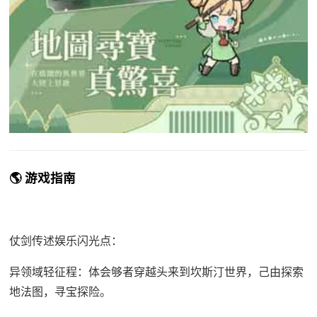
🌎 游戏指南
仗剑传述娱乐闪光点：
异领域轻征程：体会够者穿越头来到坎斯汀世界，己由探索
地法图，寻宝探险。