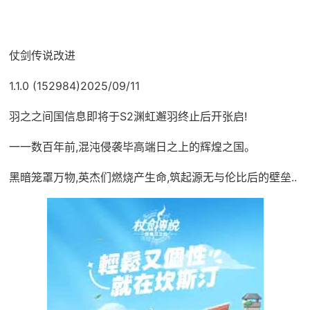
仗剑传说改进
1.1.0 (152984)2025/09/11
羽之之间国信息即将于S2渊虹邂羽终止后开张启!
一一数百年前,混沌侵袭毕高端日之上的辉煌之国。
黑暗笼罩万物,英杰们燃烧产生命,筑起源无与伦比后的壁垒..