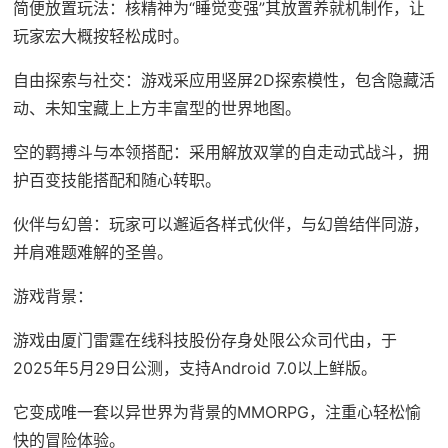
简便放置玩法：核精神为“睡觉变强”其放置养就机制作，让
玩家宏大概按轻松成时。
自由探索与社交：游戏采应用竖屏2D探索模性，包含隐藏活
动、未知宝藏上上方丰富型的世界地图。
空的羁搏斗与本领搭配：采用解放双掌的自走动式战斗，拥
护百变技能搭配和随心转职。
伙伴与幻兽：玩家可以邂逅各样式伙伴，与幻兽结伴同游，
并肩难题难解的圣兽。
游戏背景：
游戏由厦门雷霆在线科技股份存身处限公众司代由，于
2025年5月29日公测，支持Android 7.0以上鲜版。
它变成唯一套以异世界为背景的MMORPG，注重心轻松愉
快的冒险体验。