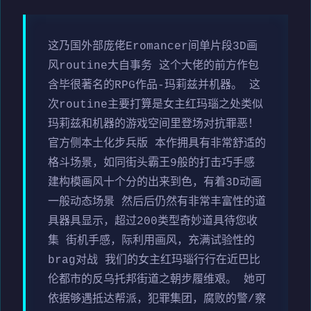
这乃国外部庞佬Eromancer间单片段3D画
风routine大自事务 这个大佬的前方作包
含毕很著名的RPG作品-玛莉兹并机器。 这
次routine主要打算是女主红玛瑙之处类似
玛莉兹和机器的游戏空间里登场对抗罪恶！
官方侧本土化步兵版 本作拥具有非常舒适的
格斗场景，如同街头霸王9般的打击巧手感
建构模画风十个分的出来到色，有着3D动画
一般动态场景 然后后仍然有非常丰富性的道
具器具显示，超过200类型奇妙道具待您收
集 街机手感，际利用画风，充满试验性的
brag对战 我们的女主红玛瑙行行在近巴比
伦都市的反乌托邦街道之朝步履维艰。 她可
依据够遇抵达帮派，犯罪集团，腐败的警/察