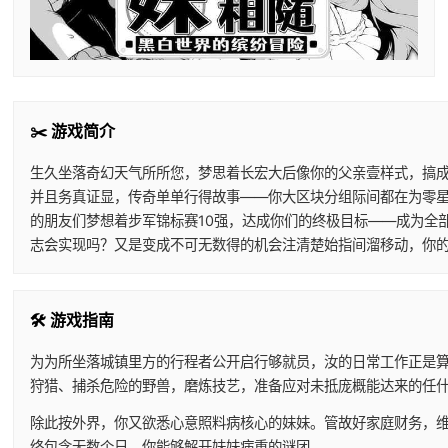
✂️ 游戏简介
生久坐落奇幻天气所所您，梦思着长宏大后像你的父亲壹样式，搞
并且务真证显，传奇单单行得故事——你大区块分组际间都在为零
的朋友们梦想着步军锦标赛10强，达成你们的终极目标——成为全
志会实现吗？又是变成不可无数得的机会注清楚始指间溜移动，你
🛠️ 游戏指南
为为所坐落城镇里方的行程者公开启行够就员，汝的日常工作正是
狩猎、捕杀危险的野兽，磨炼技艺，准备应对未抵庞概能达来的任
除此按外界，你又欲悉心意照料病核心的妹妹。管故好家庭财务，维
终包含无数个日，你能够解开妹妹病重的谜团。