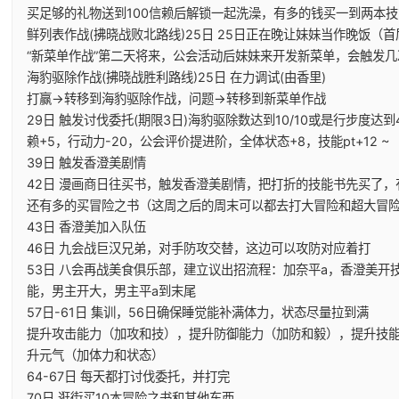
买足够的礼物送到100信赖后解锁一起洗澡，有多的钱买一到两本技
鲜列表作战(拂晓战败北路线)25日 25日正在晚让妹妹当作晚饭（
“新菜单作战”第二天将来，公会活动后妹妹来开发新菜单，会触发几
海豹驱除作战(拂晓战胜利路线)25日 在力调试(由香里)
打赢→转移到海豹驱除作战，问题→转移到新菜单作战
29日 触发讨伐委托(期限3日)海豹驱除数达到10/10或是行步度达到4
赖+5，行动力-20，公会评价提进阶，全体状态+8，技能pt+12 ~
39日 触发香澄美剧情
42日 漫画商日往买书，触发香澄美剧情，把打折的技能书先买了
还有多的买冒险之书（这周之后的周末可以都去打大冒险和超大冒
43日 香澄美加入队伍
46日 九会战巨汉兄弟，对手防攻交替，这边可以攻防对应着打
53日 八会再战美食俱乐部，建立议出招流程：加奈平a，香澄美开
能，男主开大，男主平a到末尾
57日-61日 集训，56日确保睡觉能补满体力，状态尽量拉到满
提升攻击能力（加攻和技），提升防御能力（加防和毅），提升技
升元气（加体力和状态）
64-67日 每天都打讨伐委托，并打完
70日 逛街买10本冒险之书和其他东西