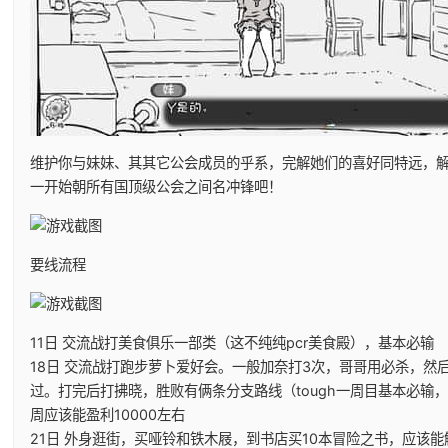
维护你与妹妹、其其它公会成员的乎系，完解她们的喜好同特远，
一开始朝所有国顶级公会之间名冲锋吧！
要线流程
11日 交流战打美食俱乐一部类（这不纯纯pcr美食殿），基本必输
18日 交流战打跑步萝卜爱好会。一般加奈打3次，哥哥用必杀，然
过。打完后打拂晓，胜败有俩条分支路线（tough一周目基本必输
周应该能盈利10000左右
21日 外身逛街，买哑铃和铁木屐，到书店买10本冒险之书，应该