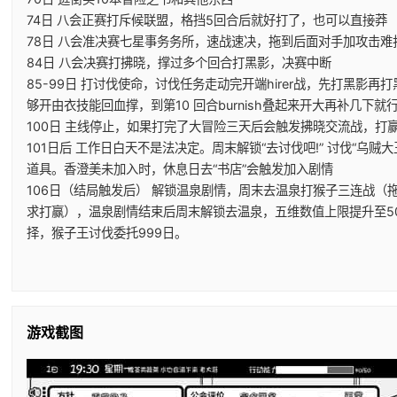
74日 八会正赛打斥候联盟，格挡5回合后就好打了，也可以直接莽
78日 八会准决赛七星事务务所，速战速决，拖到后面对手加攻击难
84日 八会决赛打拂晓，撑过多个回合打黑影，决赛中断
85-99日 打讨伐使命，讨伐任务走动完开端hirer战，先打黑影
够开由衣技能回血撑，到第10 回合burnish叠起来开大再补几下就
100日 主线停止，如果打完了大冒险三天后会触发拂晓交流战，打
101日后 工作日白天不是法决定。周末解锁“去讨伐吧!” 讨伐“乌贼大
道具。香澄美未加入时，休息日去“书店”会触发加入剧情
106日（结局触发后） 解锁温泉剧情，周末去温泉打猴子三连战（
求打赢），温泉剧情结束后周末解锁去温泉，五维数值上限提升至5
择，猴子王讨伐委托999日。
游戏截图