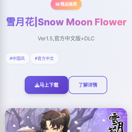
📧 精品推荐
雪月花|Snow Moon Flower
Ver1.5,官方中文版+DLC
#中国风
#官方中文
马上下载
了解详情