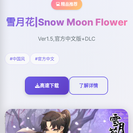
💻 精品推荐
雪月花|Snow Moon Flower
Ver1.5,官方中文版+DLC
#中国风
#官方中文
高速下载
了解详情