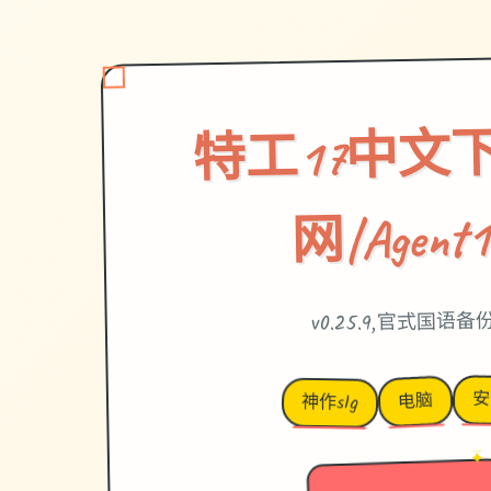
特工17中文
网|Agent1
v0.25.9,官式国语备
安
电脑
神作slg
→
✦