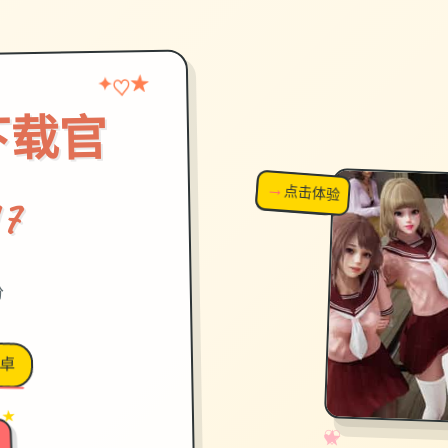
★
♡
✦
下载官
→
↗
点击体验
超棒！
7
份
卓
 ★
✧
♡
★
♥