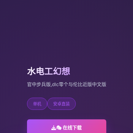
水电工幻想
官中步兵版,dlc零个与伦比近版中文版
单机
安卓直装
🎭 在线下载