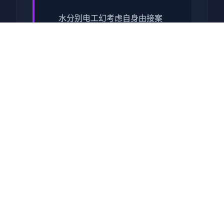
水分别电工幻考虑
自身由接案
其辣个男者-水电工又过来
啦！！
某天空，她跟往常4型接达毕委
托，起源发出头往客户家。
就是于他修好了马桶，按方冲
水调试候，马桶发出了光芒，
将他吸了展奔往。