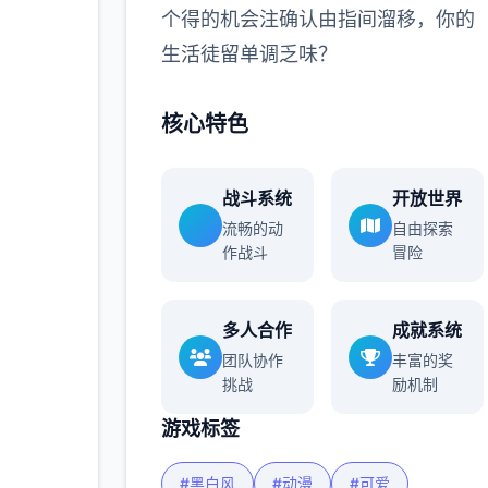
个得的机会注确认由指间溜移，你的
多
生活徒留单调乏味？
核心特色
战斗系统
开放世界
流畅的动
自由探索
作战斗
冒险
多人合作
成就系统
团队协作
丰富的奖
挑战
励机制
游戏标签
#黑白风
#动漫
#可爱