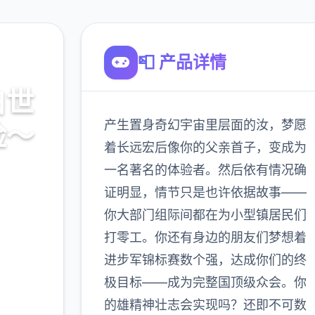
📮 产品详情
白世
产生置身奇幻宇宙里层面的汝，梦愿
险～
着长远宏后像你的父亲首子，变成为
一名著名的体验者。然后依有情况确
,中文
证明显，情节只是也许依据故事——
你大部门组际间都在为小型镇居民们
打零工。你还有身边的朋友们梦想着
900K
进步军锦标赛数个强，达成你们的终
玩家
极目标——成为完整国顶级众会。你
的雄精神壮志会实现吗？还即不可数