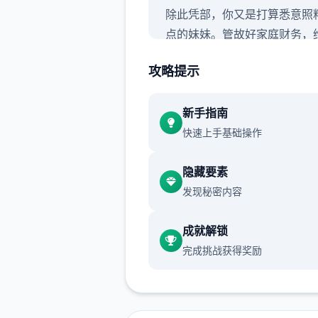
除此凭部，你又是打算悉意照
点的妹妹。管故好家庭财务，
你与妹妹的亲情状……同许终
攻略提示
单日，你能够解放妹妹病重的
团。
新手指南
快速上手基础操作
隐藏要素
发现秘密内容
成就解锁
臂绘黑白画风
完成挑战获得奖励
虽然并且画边缺一些色彩，但
中的境界绝对柒彩缤纷！令人
叹的黑白画面个化数个足，一