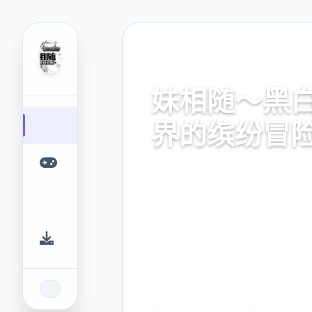
📤 热门推荐
妹相随～黑
界的缤纷冒
华语获取,型推离放版本下面载
正型链接,安卓直装
9.4
2.3M
评分
下载