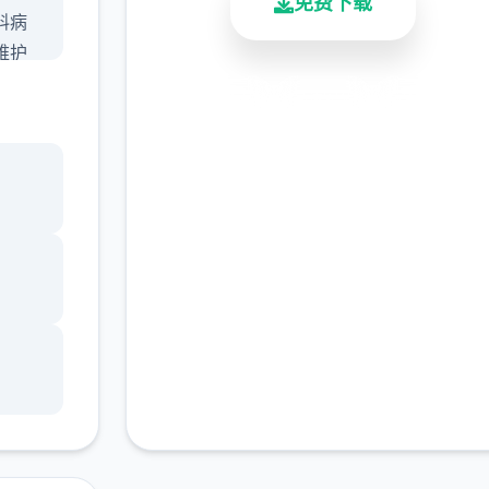
免费下载
料病
维护
含有
安全下载
高速安装
完全免费
谜
客服支持
娱乐
物惊
准确