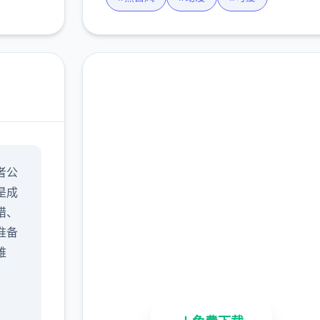
即刻下载 妹相随～黑白
者公
世界的缤纷冒险～
是成
完整版游戏，免费体验
猎、
准备
2.3M+
4.9/5
900K+
难
总下载量
用户评分
活跃用户