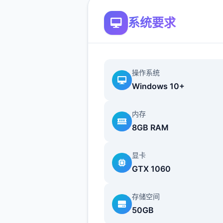
会给你留下边绝妙的返回忆！
系统要求
操作系统
Windows 10+
独特竞技机制度
内存
8GB RAM
数以万计的奇异怪物，进之里
显卡
十个独特化的可解锁手段，一
GTX 1060
你的冒险旅途挑战十足，兴奋
致！
存储空间
50GB
可爱迷人的英雄